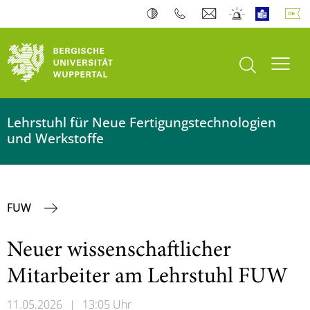
Suche öffnen
Navi
Lehrstuhl für Neue Fertigungstechnologien
und Werkstoffe
FUW
Neuer wissenschaftlicher
Mitarbeiter am Lehrstuhl FUW
11.05.2026
|
13:05 Uhr