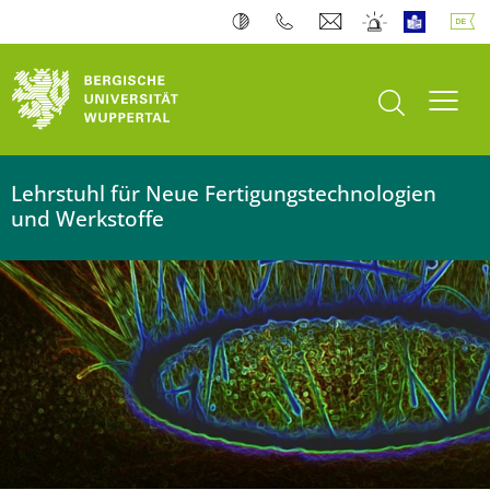
Bergische Universität Wuppertal
Suche öffnen
Navi
Lehrstuhl für Neue Fertigungstechnologien
und Werkstoffe